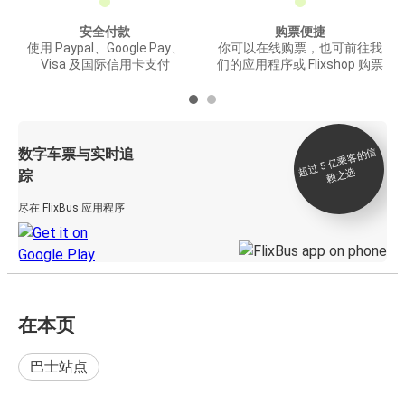
安全付款
购票便捷
使用 Paypal、Google Pay、
你可以在线购票，也可前往我
Visa 及国际信用卡支付
们的应用程序或 Flixshop 购票
数字车票与实时追
过 5
亿
乘
客
的
信
赖
之
超
选
踪
尽在 FlixBus 应用程序
在本页
巴士站点