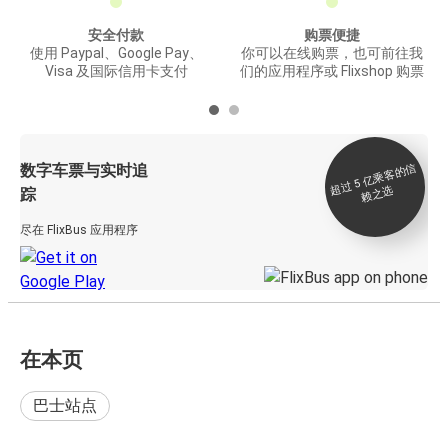
安全付款
购票便捷
使用 Paypal、Google Pay、
你可以在线购票，也可前往我
Visa 及国际信用卡支付
们的应用程序或 Flixshop 购票
数字车票与实时追
过 5
亿
乘
客
的
信
赖
之
超
选
踪
尽在 FlixBus 应用程序
在本页
巴士站点