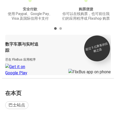
安全付款
购票便捷
使用 Paypal、Google Pay、
你可以在线购票，也可前往我
Visa 及国际信用卡支付
们的应用程序或 Flixshop 购票
数字车票与实时追
过 5
亿
乘
客
的
信
赖
之
超
选
踪
尽在 FlixBus 应用程序
在本页
巴士站点