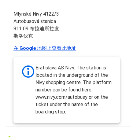
Mlynské Nivy 4122/3
Autobusová stanica
811 09 布拉迪斯拉发
斯洛伐克
在 Google 地图上查看此地址
Bratislava AS Nivy: The station is
located in the underground of the
Nivy shopping centre. The platform
number can be found here:
www.nivy.com/autobusy or on the
ticket under the name of the
boarding stop.