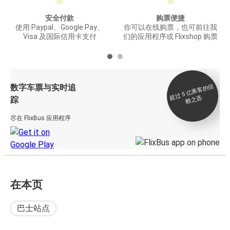
安全付款
购票便捷
使用 Paypal、Google Pay、
你可以在线购票，也可前往我
Visa 及国际信用卡支付
们的应用程序或 Flixshop 购票
数字车票与实时追
过 5
亿
乘
客
的
信
赖
之
超
选
踪
尽在 FlixBus 应用程序
在本页
巴士站点