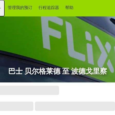
管理我的预订
行程追踪器
帮助
务
巴士 贝尔格莱德 至 波德戈里察