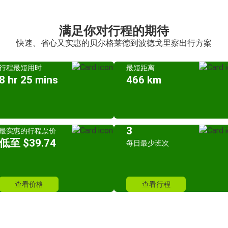
满足你对行程的期待
快速、省心又实惠的贝尔格莱德到波德戈里察出行方案
行程最短用时
最短距离
8 hr 25 mins
466 km
3
最实惠的行程票价
低至 $39.74
每日最少班次
查看价格
查看行程