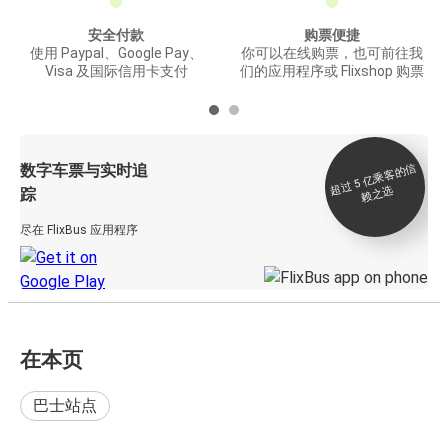
安全付款
购票便捷
使用 Paypal、Google Pay、
你可以在线购票，也可前往我
Visa 及国际信用卡支付
们的应用程序或 Flixshop 购票
数字车票与实时追
过 5
亿
乘
客
的
信
赖
之
超
选
踪
尽在 FlixBus 应用程序
在本页
巴士站点