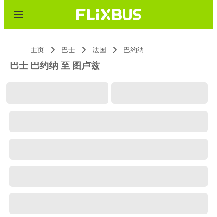
主页
巴士
法国
巴约纳
巴士 巴约纳 至 图卢兹