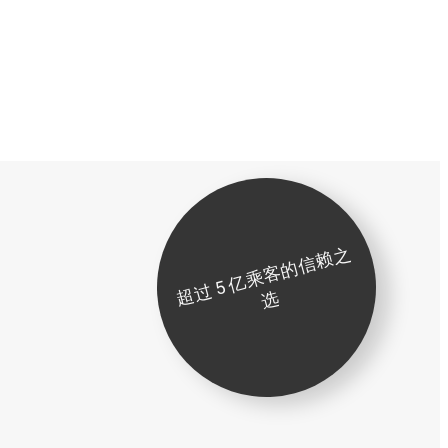
超
过
5
亿
乘
客
的
信
赖
之
选