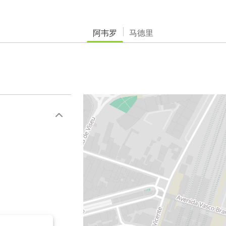
阿韦罗
马德里