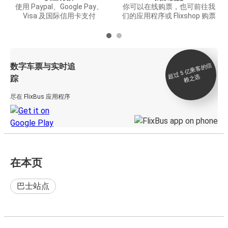
使用 Paypal、Google Pay、
你可以在线购票，也可前往我
Visa 及国际信用卡支付
们的应用程序或 Flixshop 购票
数字车票与实时追
过 5
亿
乘
客
的
信
赖
之
超
选
踪
尽在 FlixBus 应用程序
在本页
巴士站点