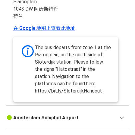
Piarcoplein
1043 DW 阿姆斯特丹
荷兰
在 Google 地图上查看此地址
The bus departs from zone 1 at the
Piarcoplein, on the north side of
Sloterdijk station. Please follow
the signs "Hatostraat" in the
station. Navigation to the
platforms can be found here:
https://bit.ly/SloterdijkHandout
Amsterdam Schiphol Airport