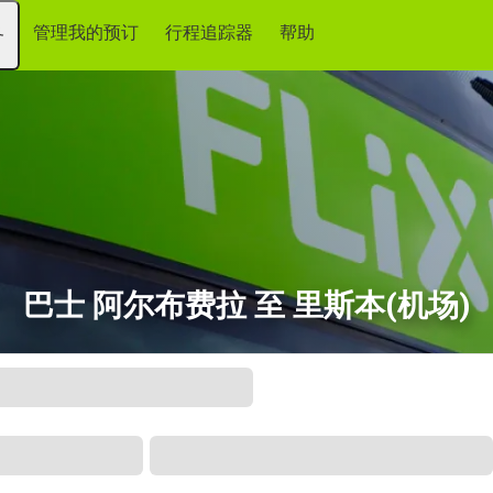
管理我的预订
行程追踪器
帮助
务
巴士 阿尔布费拉 至 里斯本(机场)