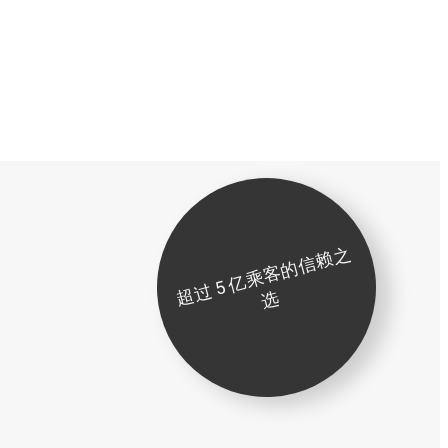
超
过
5
亿
乘
客
的
信
赖
之
选