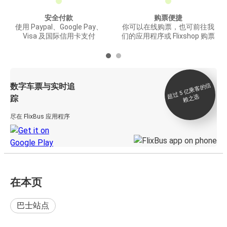
安全付款
购票便捷
使用 Paypal、Google Pay、
你可以在线购票，也可前往我
Visa 及国际信用卡支付
们的应用程序或 Flixshop 购票
数字车票与实时追
过 5
亿
乘
客
的
信
赖
之
超
选
踪
尽在 FlixBus 应用程序
在本页
巴士站点