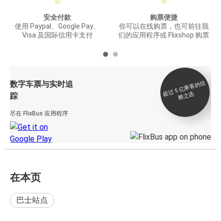
安全付款
购票便捷
使用 Paypal、Google Pay、
你可以在线购票，也可前往我
Visa 及国际信用卡支付
们的应用程序或 Flixshop 购票
数字车票与实时追
过 5
亿
乘
客
的
信
赖
之
超
选
踪
尽在 FlixBus 应用程序
在本页
巴士站点